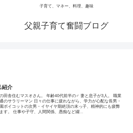
子育て、マネー、料理、趣味
父親子育て奮闘ブログ
己紹介
の田舎住むマスオさん。 年齢40代前半の♂ 妻と息子が3人。 職業
通のサラリーマン 日々の仕事に疲れながら、学力が心配な長男・
園ボイコットの次男・イヤイヤ期絶頂の末っ子、精神的にも疲弊
ます。 仕事や子守、人間関係、愚痴など綴...