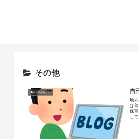
その他
自
Uncategorized
地方
は普
保育
して