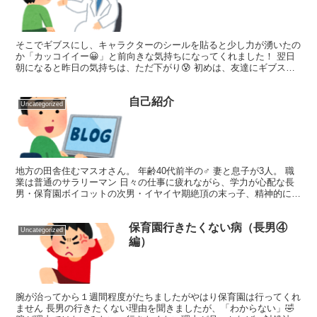
そこでギブスにし、キャラクターのシールを貼ると少し力が湧いたの
か「カッコイイー😀」と前向きな気持ちになってくれました！ 翌日
朝になると昨日の気持ちは、ただ下がり😰 初めは、友達にギブスを
見せたいといっていましたが、保育園で何か言われたらしく...
自己紹介
Uncategorized
地方の田舎住むマスオさん。 年齢40代前半の♂ 妻と息子が3人。 職
業は普通のサラリーマン 日々の仕事に疲れながら、学力が心配な長
男・保育園ボイコットの次男・イヤイヤ期絶頂の末っ子、精神的にも
疲弊してます。 仕事や子守、人間関係、愚痴など綴...
保育園行きたくない病（長男④
Uncategorized
編）
腕が治ってから１週間程度がたちましたがやはり保育園は行ってくれ
ません 長男の行きたくない理由を聞きましたが、「わからない」🤣