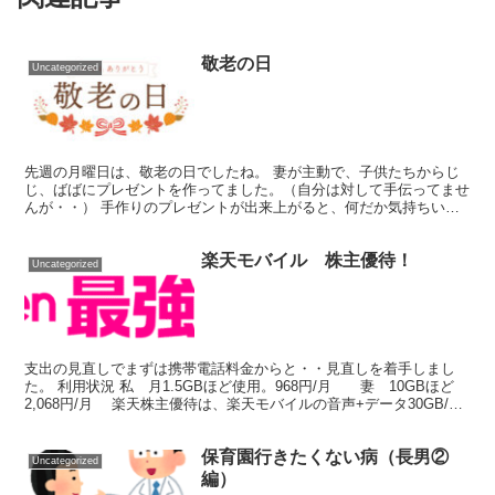
敬老の日
Uncategorized
先週の月曜日は、敬老の日でしたね。 妻が主動で、子供たちからじ
じ、ばばにプレゼントを作ってました。（自分は対して手伝ってませ
んが・・） 手作りのプレゼントが出来上がると、何だか気持ちいも
のですね。
楽天モバイル 株主優待！
Uncategorized
支出の見直しでまずは携帯電話料金からと・・見直しを着手しまし
た。 利用状況 私 月1.5GBほど使用。968円/月 妻 10GBほど
2,068円/月 楽天株主優待は、楽天モバイルの音声+データ30GB/月
プランを1年間無料で利用できる...
保育園行きたくない病（長男②
Uncategorized
編）